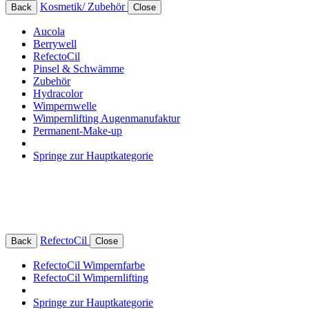
Kosmetik/ Zubehör
Back
Close
Aucola
Berrywell
RefectoCil
Pinsel & Schwämme
Zubehör
Hydracolor
Wimpernwelle
Wimpernlifting Augenmanufaktur
Permanent-Make-up
Springe zur Hauptkategorie
RefectoCil
Back
Close
RefectoCil Wimpernfarbe
RefectoCil Wimpernlifting
Springe zur Hauptkategorie