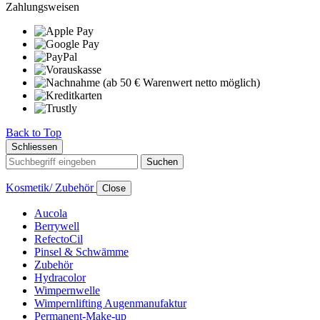
Zahlungsweisen
Back to Top
Schliessen
Suchen
Kosmetik/ Zubehör
Close
Aucola
Berrywell
RefectoCil
Pinsel & Schwämme
Zubehör
Hydracolor
Wimpernwelle
Wimpernlifting Augenmanufaktur
Permanent-Make-up