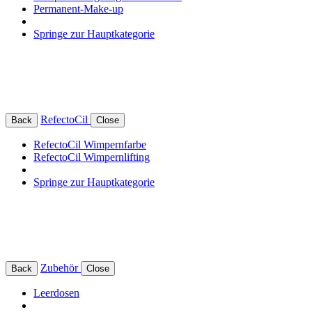
Permanent-Make-up
Springe zur Hauptkategorie
RefectoCil
Back
Close
RefectoCil Wimpernfarbe
RefectoCil Wimpernlifting
Springe zur Hauptkategorie
Zubehör
Back
Close
Leerdosen