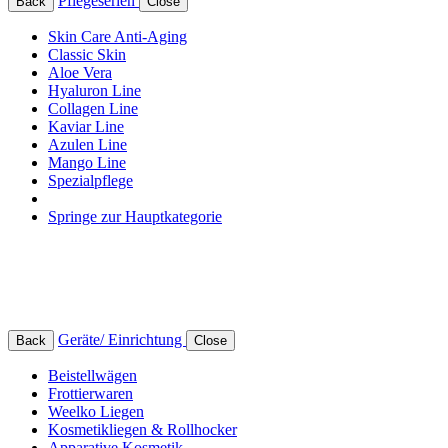
Pflegeserien
Back
Close
Skin Care Anti-Aging
Classic Skin
Aloe Vera
Hyaluron Line
Collagen Line
Kaviar Line
Azulen Line
Mango Line
Spezialpflege
Springe zur Hauptkategorie
Geräte/ Einrichtung
Back
Close
Beistellwägen
Frottierwaren
Weelko Liegen
Kosmetikliegen & Rollhocker
Apparative Kosmetik