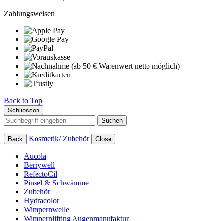
Zahlungsweisen
Back to Top
Schliessen
Suchen
Kosmetik/ Zubehör
Back
Close
Aucola
Berrywell
RefectoCil
Pinsel & Schwämme
Zubehör
Hydracolor
Wimpernwelle
Wimpernlifting Augenmanufaktur