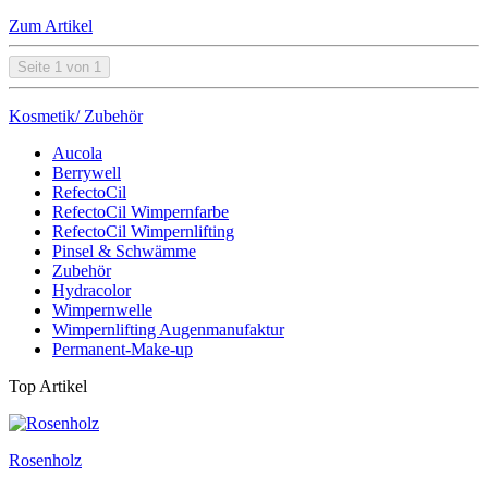
Zum Artikel
Seite 1 von 1
Kosmetik/ Zubehör
Aucola
Berrywell
RefectoCil
RefectoCil Wimpernfarbe
RefectoCil Wimpernlifting
Pinsel & Schwämme
Zubehör
Hydracolor
Wimpernwelle
Wimpernlifting Augenmanufaktur
Permanent-Make-up
Top Artikel
Rosenholz