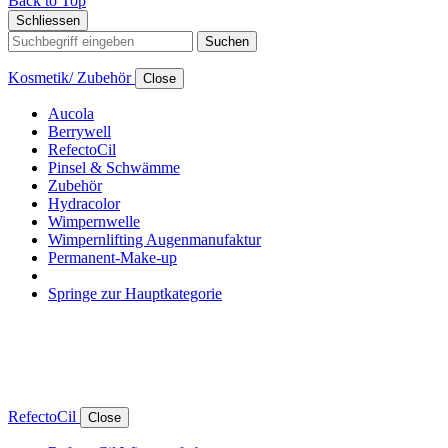
Back to Top
Schliessen
Suchen
Kosmetik/ Zubehör
Close
Aucola
Berrywell
RefectoCil
Pinsel & Schwämme
Zubehör
Hydracolor
Wimpernwelle
Wimpernlifting Augenmanufaktur
Permanent-Make-up
Springe zur Hauptkategorie
RefectoCil
Close