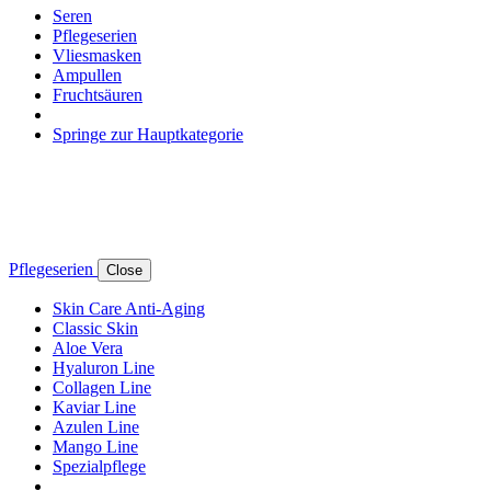
Seren
Pflegeserien
Vliesmasken
Ampullen
Fruchtsäuren
Springe zur Hauptkategorie
Pflegeserien
Close
Skin Care Anti-Aging
Classic Skin
Aloe Vera
Hyaluron Line
Collagen Line
Kaviar Line
Azulen Line
Mango Line
Spezialpflege