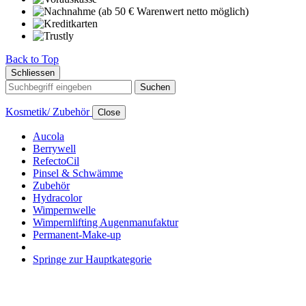
Back to Top
Schliessen
Suchen
Kosmetik/ Zubehör
Close
Aucola
Berrywell
RefectoCil
Pinsel & Schwämme
Zubehör
Hydracolor
Wimpernwelle
Wimpernlifting Augenmanufaktur
Permanent-Make-up
Springe zur Hauptkategorie