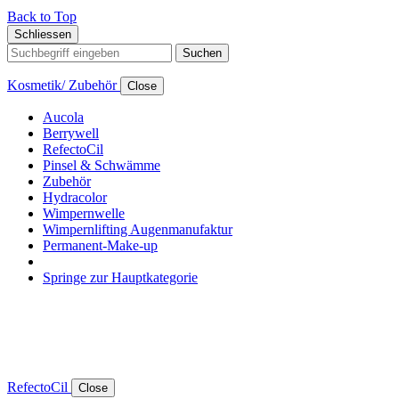
Back to Top
Schliessen
Suchen
Kosmetik/ Zubehör
Close
Aucola
Berrywell
RefectoCil
Pinsel & Schwämme
Zubehör
Hydracolor
Wimpernwelle
Wimpernlifting Augenmanufaktur
Permanent-Make-up
Springe zur Hauptkategorie
RefectoCil
Close