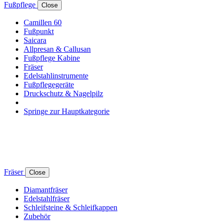
Fußpflege
Close
Camillen 60
Fußpunkt
Saicara
Allpresan & Callusan
Fußpflege Kabine
Fräser
Edelstahlinstrumente
Fußpflegegeräte
Druckschutz & Nagelpilz
Springe zur Hauptkategorie
Fräser
Close
Diamantfräser
Edelstahlfräser
Schleifsteine & Schleifkappen
Zubehör